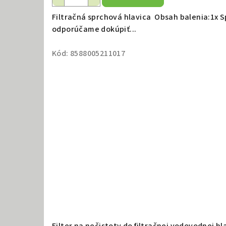
v
Filtračná sprchová hlavica Obsah balenia:1x S
.
odporúčame dokúpiť...
.
Kód:
8588005211017
.