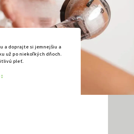
u a doprajte si jemnejšiu a
ku už po niekoľkých dňoch.
tlivú pleť.