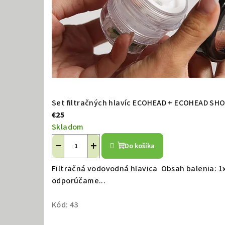
a
č
k
a
Set filtračných hlavíc ECOHEAD + ECOHEAD SH
e
€25
Skladom
k
−
+
Do košíka
o
Filtračná vodovodná hlavica Obsah balenia: 1
odporúčame...
l
Kód:
43