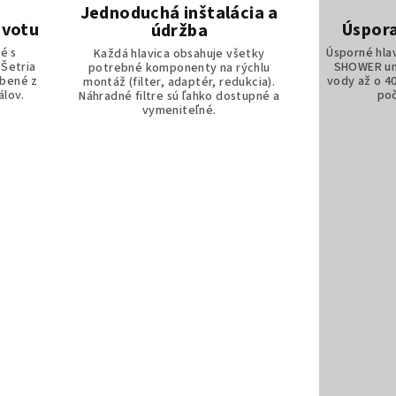
Jednoduchá inštalácia a
ivotu
Úspora
údržba
é s
Úsporné hla
Každá hlavica obsahuje všetky
 Šetria
SHOWER um
potrebné komponenty na rýchlu
obené z
vody až o 4
montáž (filter, adaptér, redukcia).
álov.
poč
Náhradné filtre sú ľahko dostupné a
vymeniteľné.