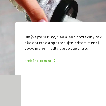
Umývajte si ruky, riad alebo potraviny tak
ako doteraz a spotrebujte pritom menej
vody, menej mydla alebo saponátu.
Prejsť na ponuku
L
i