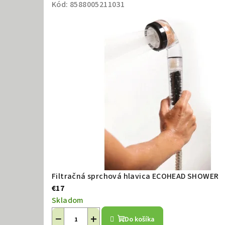
p
Kód:
8588005211031
r
o
d
u
k
t
Filtračná sprchová hlavica ECOHEAD SHOWER
€17
o
Skladom
−
+
Do košíka