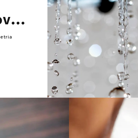
ovej
šetria