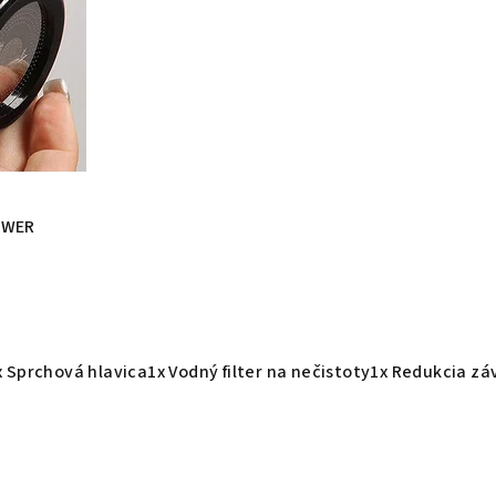
OWER
x Sprchová hlavica1x Vodný filter na nečistoty1x Redukcia 