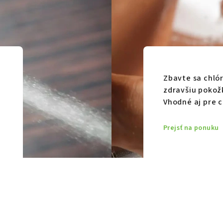
Zbavte sa chlór
zdravšiu pokož
Vhodné aj pre ci
Prejsť na ponuku