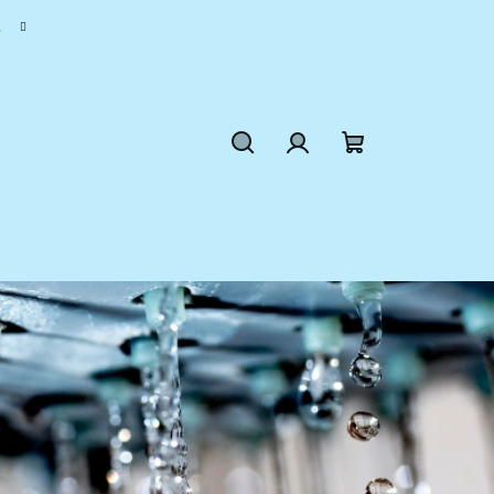
.
Hľadať
Prihlásenie
Nákupný
košík