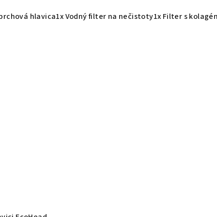
prchová hlavica1x Vodný filter na nečistoty1x Filter s kola